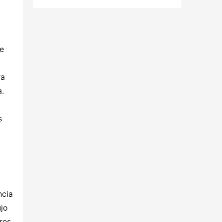
e 
a 
. 
 
cia 
jo 
es 