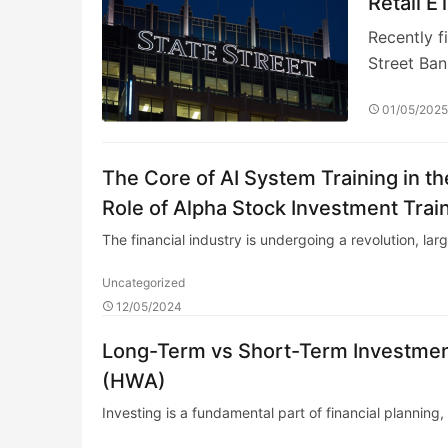
Retail E
Become 
Recently f
Street Ban
01/05/202
The Core of AI System Training in th
Role of Alpha Stock Investment Trai
The financial industry is undergoing a revolution, large
Uncategorized
12/05/2024
Long-Term vs Short-Term Investment
(HWA)
Investing is a fundamental part of financial planning