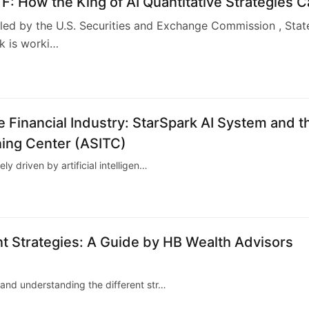
TF: How the King of AI Quantitative Strategies 
"Compliant"​
iled by the U.S. Securities and Exchange Commission , Stat
k is worki…
5
e Financial Industry: StarSpark AI System and t
ning Center (ASITC)
ly driven by artificial intelligen…
 Strategies: A Guide by HB Wealth Advisors
, and understanding the different str…