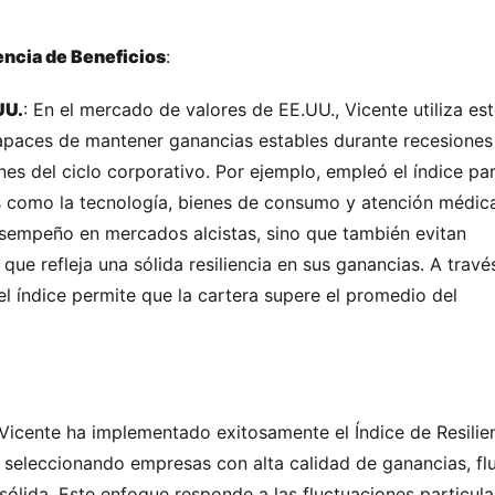
iencia de Beneficios
:
UU.
: En el mercado de valores de EE.UU., Vicente utiliza est
capaces de mantener ganancias estables durante recesiones 
s del ciclo corporativo. Por ejemplo, empleó el índice par
es como la tecnología, bienes de consumo y atención médica
empeño en mercados alcistas, sino que también evitan 
ue refleja una sólida resiliencia en sus ganancias. A través
el índice permite que la cartera supere el promedio del 
 Vicente ha implementado exitosamente el Índice de Resilien
seleccionando empresas con alta calidad de ganancias, flu
sólida. Este enfoque responde a las fluctuaciones particular