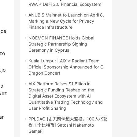
RWA + DeFi 3.0 Financial Ecosystem
ANUBIS Mainnet to Launch on April 8,
Marking a New Cycle for Privacy
Finance Infrastructure
de 
NOEMON FINANCE Holds Global
Strategic Partnership Signing
Ceremony in Cyprus
azo
Kuala Lumpur | AIX × Radiant Team:
Official Sponsorship Announced for G-
ujo
Dragon Concert
AIX Platform Raises $1 Billion in
 a
Strategic Funding Reshaping the
vez
Digital Asset Ecosystem with AI
Quantitative Trading Technology and
User Profit Sharing
an
PPLDAO [史无前例超大空投，100人将获
得 1 个比特币] Satoshi Nakamoto
GameFi