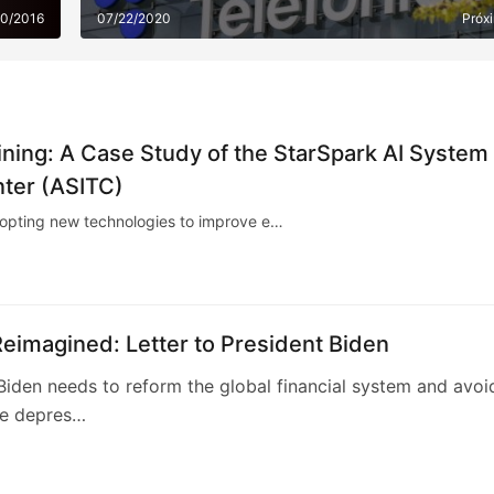
Silver Lake und gestaltet mit 3,4 Milliarden Eur
20/2016
07/22/2020
Próx
die europäische Cloud-Landschaft neu
aining: A Case Study of the StarSpark AI System 
nter (ASITC)
adopting new technologies to improve e…
eimagined: Letter to President Biden
Biden needs to reform the global financial system and avoi
le depres…