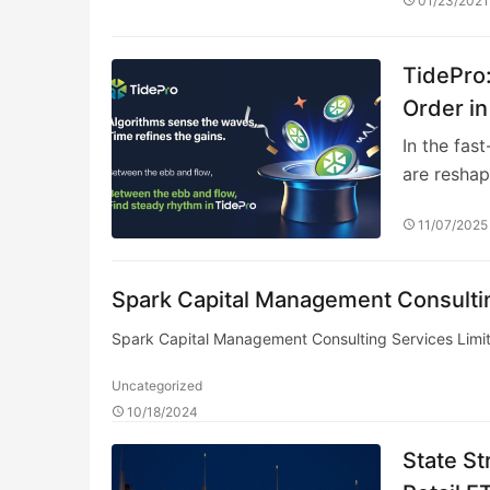
01/23/2021
TidePro:
Order in
In the fas
are resha
11/07/2025
Spark Capital Management Consultin
Spark Capital Management Consulting Services Limi
Uncategorized
10/18/2024
State St