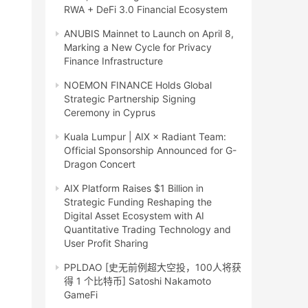
RWA + DeFi 3.0 Financial Ecosystem
ANUBIS Mainnet to Launch on April 8,
Marking a New Cycle for Privacy
Finance Infrastructure
NOEMON FINANCE Holds Global
Strategic Partnership Signing
Ceremony in Cyprus
Kuala Lumpur | AIX × Radiant Team:
Official Sponsorship Announced for G-
Dragon Concert
AIX Platform Raises $1 Billion in
Strategic Funding Reshaping the
Digital Asset Ecosystem with AI
Quantitative Trading Technology and
User Profit Sharing
PPLDAO [史无前例超大空投，100人将获
得 1 个比特币] Satoshi Nakamoto
GameFi